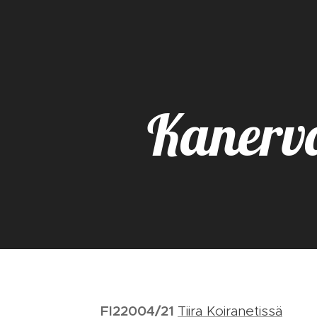
Kanerv
FI22004/21
Tiira Koiranetissä